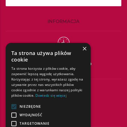
INFORMACJA
×
Ta strona używa plików
GODZINY PRACY
cookie
Poniedziałek – Piątek
7:30 – 20:00
Ta strona korzysta z plików cookie, aby
Sobota – Niedziela
Zamknięte
zapewnić lepszą wygodę użytkowania.
Korzystając z tej strony, wyrażasz zgodę na
używanie przez nas wszystkich plików
cookie zgodnie z warunkami naszej polityki
plików cookie.
Dowiedz się więcej
SKONTAKTUJ SIĘ Z NAMI
NIEZBĘDNE
Tel/Fax:
22 669 50 80
WYDAJNOŚĆ
rejestracja@alkamed.pl
TARGETOWANIE