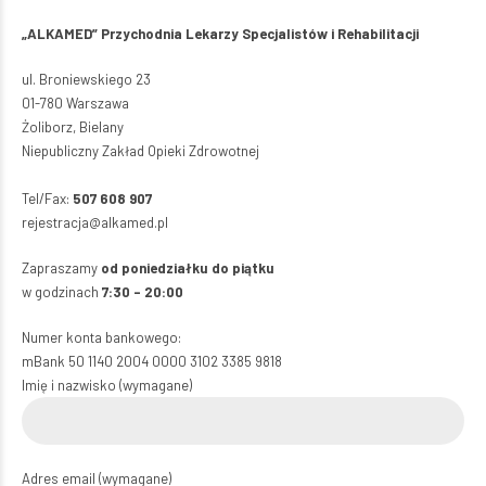
„ALKAMED” Przychodnia Lekarzy Specjalistów i Rehabilitacji
ul. Broniewskiego 23
01-780 Warszawa
Żoliborz, Bielany
Niepubliczny Zakład Opieki Zdrowotnej
Tel/Fax:
507 608 907
rejestracja@alkamed.pl
Zapraszamy
od poniedziałku do piątku
w godzinach
7:30 – 20:00
Numer konta bankowego:
mBank 50 1140 2004 0000 3102 3385 9818
Imię i nazwisko (wymagane)
Adres email (wymagane)