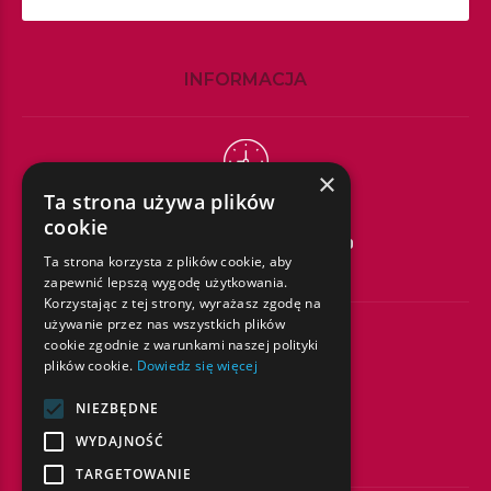
INFORMACJA
×
Ta strona używa plików
GODZINY PRACY
cookie
Poniedziałek – Piątek
7:30 – 20:00
Ta strona korzysta z plików cookie, aby
Sobota – Niedziela
Zamknięte
zapewnić lepszą wygodę użytkowania.
Korzystając z tej strony, wyrażasz zgodę na
używanie przez nas wszystkich plików
cookie zgodnie z warunkami naszej polityki
plików cookie.
Dowiedz się więcej
SKONTAKTUJ SIĘ Z NAMI
NIEZBĘDNE
Tel/Fax:
22 669 50 80
WYDAJNOŚĆ
rejestracja@alkamed.pl
TARGETOWANIE