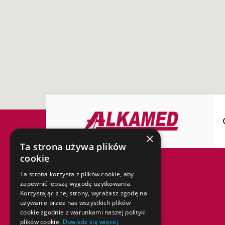
×
Ta strona używa plików
cookie
Ta strona korzysta z plików cookie, aby
REHABILITACJA
zapewnić lepszą wygodę użytkowania.
Korzystając z tej strony, wyrażasz zgodę na
używanie przez nas wszystkich plików
cookie zgodnie z warunkami naszej polityki
Wkładki ortopedyczne
plików cookie.
Dowiedz się więcej