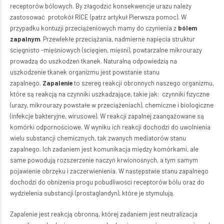
receptorów bólowych. By złagodzić konsekwencje urazu należy
zastosować protokół RICE (patrz artykuł Pierwsza pomoc). W
przypadku kontuzji przeciążeniowych mamy do czynienia z
bólem
zapalnym
. Przewlekłe przeciążania, nadmierne napięcia struktur
ścięgnisto -mięśniowych (ścięgien, mięśni), powtarzalne mikrourazy
prowadzą do uszkodzeń tkanek. Naturalną odpowiedzią na
uszkodzenie tkanek organizmu jest powstanie stanu
zapalnego.
Zapalenie
to szereg reakcji obronnych naszego organizmu,
które są reakcją na czynniki uszkadzające, takie jak: czynniki fizyczne
(urazy, mikrourazy powstałe w przeciążeniach), chemiczne i biologiczne
(infekcje bakteryjne, wirusowe). W reakcji zapalnej zaangażowane są
komórki odpornościowe. W wyniku ich reakcji dochodzi do uwolnienia
wielu substancji chemicznych, tak zwanych mediatorów stanu
zapalnego. Ich zadaniem jest komunikacja między komórkami, ale
same powodują rozszerzenie naczyń krwionośnych, a tym samym
pojawienie obrzęku i zaczerwienienia. W następstwie stanu zapalnego
dochodzi do obniżenia progu pobudliwości receptorów bólu oraz do
wydzielenia substancji (prostaglandyn), które je stymulują.
Zapalenie jest reakcją obronną, której zadaniem jest neutralizacja