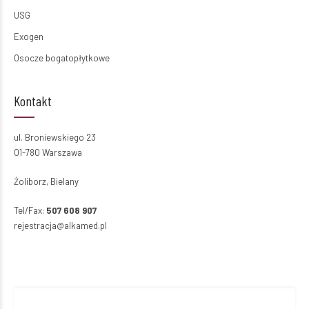
USG
Exogen
Osocze bogatopłytkowe
Kontakt
ul. Broniewskiego 23
01-780 Warszawa
Żoliborz, Bielany
Tel/Fax:
507 608 907
rejestracja@alkamed.pl