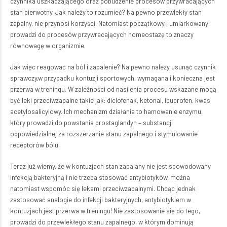
czynnika uszkadzającego oraz pobudzenie procesów przywracających
stan pierwotny. Jak należy to rozumieć? Na pewno przewlekły stan
zapalny, nie przynosi korzyści. Natomiast początkowy i umiarkowany
prowadzi do procesów przywracających homeostazę to znaczy
równowagę w organizmie.
Jak więc reagować na ból i zapalenie? Na pewno należy usunąć czynnik
sprawczy,w przypadku kontuzji sportowych, wymagana i konieczna jest
przerwa w treningu. W zależności od nasilenia procesu wskazane mogą
być leki przeciwzapalne takie jak: diclofenak, ketonal, ibuprofen, kwas
acetylosalicylowy. Ich mechanizm działania to hamowanie enzymu,
który prowadzi do powstania prostaglandyn – substancji
odpowiedzialnej za rozszerzanie stanu zapalnego i stymulowanie
receptorów bólu.
Teraz już wiemy, że w kontuzjach stan zapalany nie jest spowodowany
infekcją bakteryjną i nie trzeba stosować antybiotyków, można
natomiast wspomóc się lekami przeciwzapalnymi. Chcąc jednak
zastosować analogie do infekcji bakteryjnych, antybiotykiem w
kontuzjach jest przerwa w treningu! Nie zastosowanie się do tego,
prowadzi do przewlekłego stanu zapalnego, w którym dominują