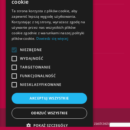
cookie
Ta strona korzysta z plików cookie, aby
zapewnić lepszą wygodę użytkowania.
Korzystając z tej strony, wyrażasz zgodę na
używanie przez nas wszystkich plików
SKONTAKTUJ SIĘ Z NAMI
cookie zgodnie z warunkami naszej polityki
Tel/Fax:
22 669 50 80
plików cookie.
Dowiedz się więcej
rejestracja@alkamed.pl
NIEZBĘDNE
WYDAJNOŚĆ
TARGETOWANIE
FUNKCJONALNOŚĆ
NASZ ADRES
NIESKLASYFIKOWANE
ul. Broniewskiego 23
01-780 Warszawa
AKCEPTUJ WSZYSTKIE
ODRZUĆ WSZYSTKIE
© Copyright by
Alkamed
2022. Wszelkie prawa zastrzeżone.
POKAŻ SZCZEGÓŁY