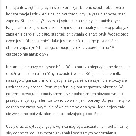
U pacjentów zgłaszających się z kontuzją i bólem, często obserwuję
konsternacje i zdziwienie na ich twarzach, gdy usłyszą diagnozę: stan
zapalny. Stan zapalny? Czy w tej sytuacji potrzebny jest antybiotyk?
Pacjenci bardzo jednoznacznie kojarzą stan zapalny z infekcją, taką jak
zapalenie gardła lub płuc, stąd też ich pytania o antybiotyk. Wobec tego,
czym jest ból i zapalenie? Jaka jest rola bólu i jak go powiązać ze
stanem zapalnym? Dlaczego stosujemy leki przeciwzapalne? A
dlaczego nie antybiotyk?
Nikomu nie muszę opisywać bólu. Ból to bardzo nieprzyjemne doznanie
o różnym nasileniu i o różnym czasie trwania. Ból jest alarmem dla
naszego organizmu, informującym, że gdzieś w naszym ciele toczy się
uszkadzający proces. Pełni więc funkcję ostrzegawczo-obronną. W
naszym rozwoju filogenetycznym był mechanizmem niezbędnym do
przeżycia, był sygnałem zarówno do walki jak i obrony. Ból jest nie tylko
doznaniem zmysłowym, ale również emocjonalnym. Jego pojawienie
się związane jest z działaniem uszkadzającego bodźca.
Ostry uraz to sytuacja, gdy w wyniku nagłego zadziałania mechanicznej
siły dochodzi do uszkodzenia tkanek i tym samym podrażnienia